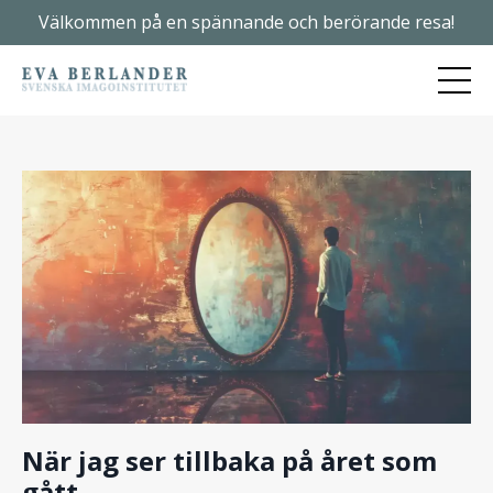
Välkommen på en spännande och berörande resa!
När jag ser tillbaka på året som
gått