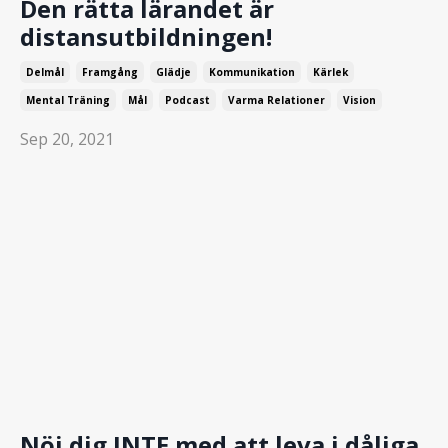
Den rätta lärandet är
distansutbildningen!
Delmål
Framgång
Glädje
Kommunikation
Kärlek
Mental Träning
Mål
Podcast
Varma Relationer
Vision
Sep 20, 2021
Nöj dig INTE med att leva i dåliga