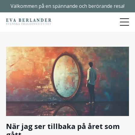
Välkommen på en spännande och berörande resa!
När jag ser tillbaka på året som
gått